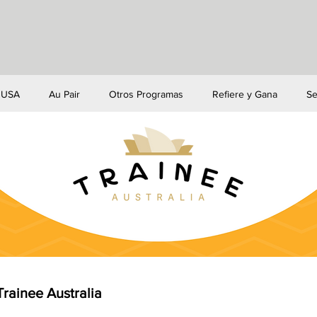
e USA
Au Pair
Otros Programas
Refiere y Gana
Se
rainee Australia