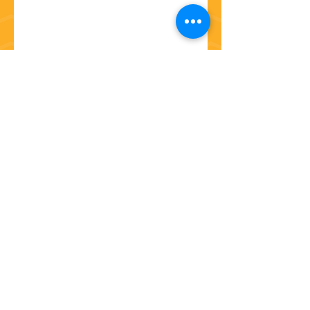
Ir a la página de inicio
Contáctanos
Síguenos
(+57) 310 802 8562
info@flipp.com.co
Bogotá, D.C. - Colombia