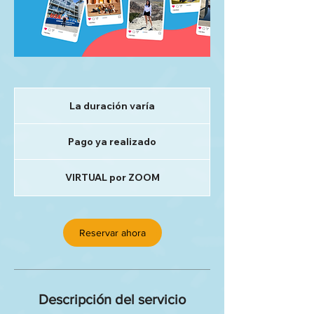
La duración varía
L
a
Pago
d
ya
Pago ya realizado
realizado
u
r
a
VIRTUAL por ZOOM
c
i
ó
n
Reservar ahora
v
a
r
í
a
Descripción del servicio