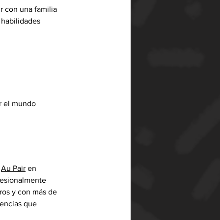
r con una familia 
 habilidades 
r el mundo 
 
Au Pair
 en 
fesionalmente 
eros y con más de 
encias que 