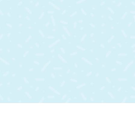
terés
Síguenos